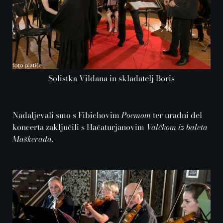
Solistka Vildana in skladatelj Boris
Nadaljevali smo s Fibichovim
Poemom
ter uradni del
koncerta zaključili s Hačaturjanovim
Valčkom iz baleta
Maškerada
.