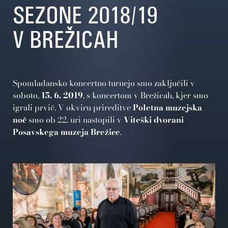
SEZONE 2018/19
V BREŽICAH
Spomladansko koncertno turnejo smo zaključili v
soboto,
15. 6. 2019
, s koncertom v Brežicah, kjer smo
igrali prvič. V okviru prireditve
Poletna muzejska
noč
smo ob 22. uri nastopili v
Viteški dvorani
Posavskega muzeja Brežice
.