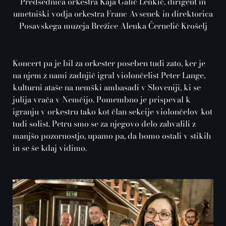
Predsednica orkestra Kaja Galič Lenkič, dirigent in
umetniški vodja orkestra Franc Avsenek in direktorica
Posavskega muzeja Brežice Alenka Černelič Krošelj
Koncert pa je bil za orkester poseben tudi zato, ker je
na njem z nami zadnjič igral violončelist Peter Lange,
kulturni ataše na nemški ambasadi v Sloveniji, ki se
julija vrača v Nemčijo. Pomembno je prispeval k
igranju v orkestru tako kot član sekcije violončelov kot
tudi solist. Petru smo se za njegovo delo zahvalili z
manjšo pozornostjo, upamo pa, da bomo ostali v stikih
in se še kdaj vidimo.