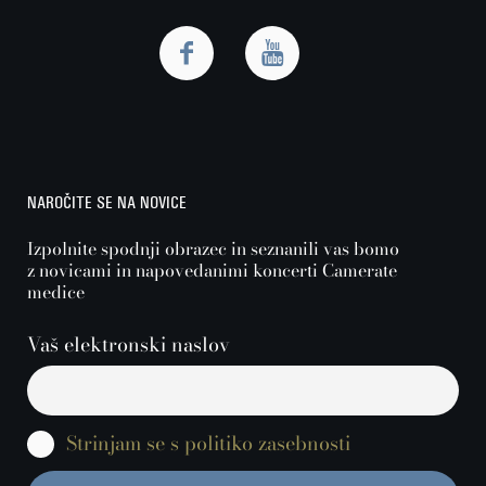
NAROČITE SE NA NOVICE
Izpolnite spodnji obrazec in seznanili vas bomo
z novicami in napovedanimi koncerti Camerate
medice
Vaš elektronski naslov
Strinjam se s politiko zasebnosti