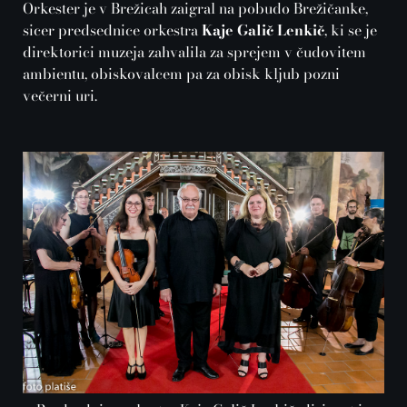
Orkester je v Brežicah zaigral na pobudo Brežičanke,
sicer predsednice orkestra
Kaje Galič Lenkič
, ki se je
direktorici muzeja zahvalila za sprejem v čudovitem
ambientu, obiskovalcem pa za obisk kljub pozni
večerni uri.