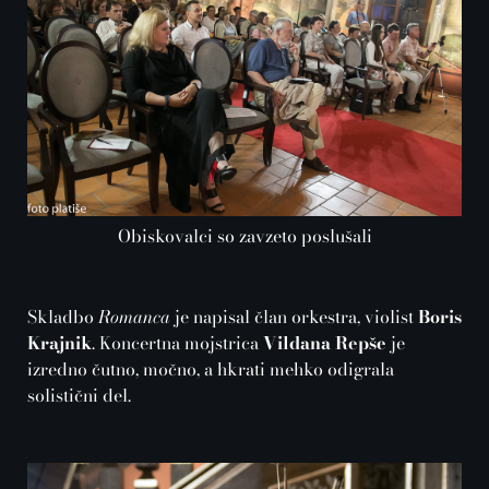
Obiskovalci so zavzeto poslušali
Skladbo
Romanca
je napisal član orkestra, violist
Boris
Krajnik
. Koncertna mojstrica
Vildana Repše
je
izredno čutno, močno, a hkrati mehko odigrala
solistični del.