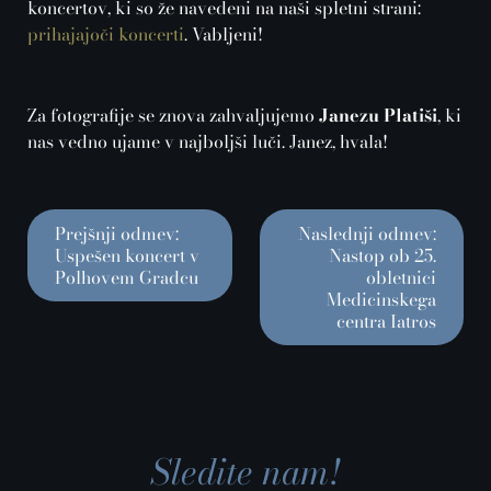
koncertov, ki so že navedeni na naši spletni strani:
prihajajoči koncerti
. Vabljeni!
Za fotografije se znova zahvaljujemo
Janezu Platiši
, ki
nas vedno ujame v najboljši luči. Janez, hvala!
Prejšnji odmev:
Naslednji odmev:
Uspešen koncert v
Nastop ob 25.
Polhovem Gradcu
obletnici
Medicinskega
centra Iatros
Sledite nam!