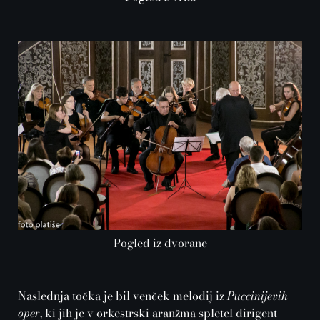
Pogled iz dvorane
Naslednja točka je bil venček melodij iz
Puccinijevih
oper
, ki jih je v orkestrski aranžma spletel dirigent