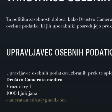
Ta politika zasebnosti določa, kako Društvo Camer
osebne podatke, ki jih uporabniki posredujejo pre
UPRAVLJAVEC OSEBNIH PODAT
Upravljavec osebnih podatkov, zbranih prek te splet
Društvo Camerata medica
Vrazov trg 1
1000 Ljubljana
camerata.medica@gmail.com