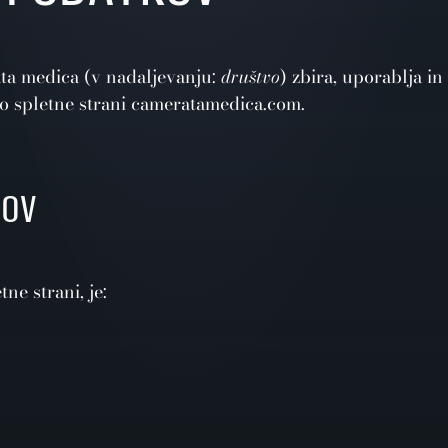
ata medica (v nadaljevanju:
društvo
) zbira, uporablja in
ko spletne strani cameratamedica.com.
KOV
ne strani, je: