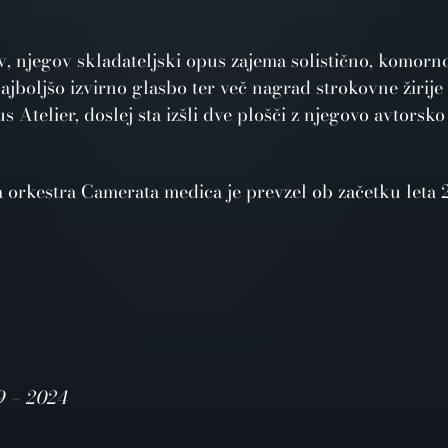
ev, njegov skladateljski opus zajema solistično, komorn
jboljšo izvirno glasbo ter več nagrad strokovne žirije 
 Atelier, doslej sta izšli dve plošči z njegovo avtorsko
 orkestra Camerata medica je prevzel ob začetku leta 
09 – 2024