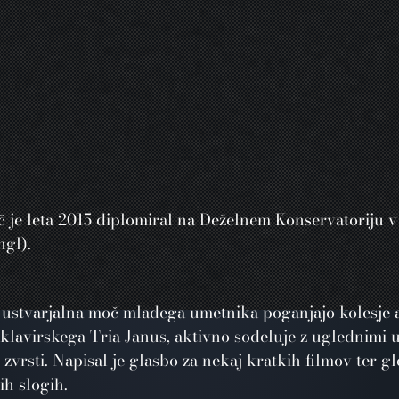
čič je leta 2015 diplomiral na Deželnem Konservatoriju 
ngl).
n ustvarjalna moč mladega umetnika poganjajo kolesje 
 klavirskega Tria Janus, aktivno sodeluje z uglednimi 
vrsti. Napisal je glasbo za nekaj kratkih filmov ter gl
ih slogih.