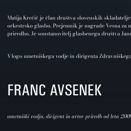
Matija Krečič je član društva slovenskih skladatelj
orkestrsko glasbo. Prejemnik je nagrade Vesna za na
priredbo. Je soustanovitelj glasbenega društva Janus
Vlogo umetniškega vodje in dirigenta Zdravniškega
FRANC AVSENEK
umetniški vodja, dirigent in avtor priredb od leta 20