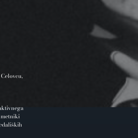
v Celovcu,
aktivnega
umetniki
edaliških