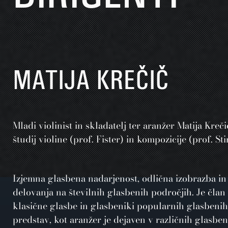
MATIJA KREČIČ
Mladi violinist in skladatelj ter aranžer Matija Kre
študij violine (prof. Fister) in kompozicije (prof. Sti
Izjemna glasbena nadarjenost, odlična izobrazba i
delovanja na številnih glasbenih področjih. Je član
klasične glasbe in glasbeniki popularnih glasbenih z
predstav, kot aranžer je dejaven v različnih glasben