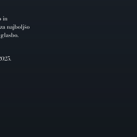
o in
za najboljšo
 glasbo.
2025.