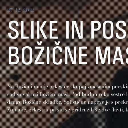
27. 12. 2012
SLIKE IN PO
BOŽIČNE MA
Na Božični dan je orkester skupaj zmešanim pevski
sodeloval pri Božični maši. Pod budno roko sestre 
druge Božične skladbe. Solistične napeve je s pre
Zupanič, orkestru pa sta se pridružili še dve flavti, 