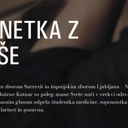
SNETKA Z
ŠE
m zborom Surrexit in župnijskim zborom Ljubljana – Sv
Božene Kutnar so poleg znane Svete noči v cerkvi odzv
krasnim glasom odpela študentka medicine, sopranistka
klarinet in pozavna.