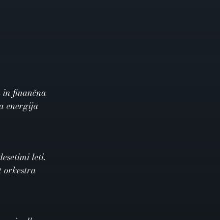
 in finančna
ka energija
setimi leti.
t orkestra