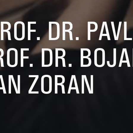
ROF. DR. PAV
OF. DR. BOJ
PAN ZORAN