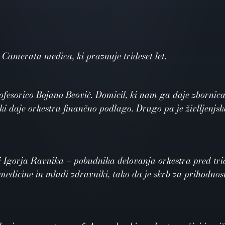
 Camerata medica, ki praznuje trideset let.
fesorico Bojano Beovič. Domicil, ki nam ga daje zbornica
 ki daje orkestru finančno podlago. Drugo pa je živlljenjs
j Igorja Ravnika – pobudnika delovanja orkestra pred tride
edicine in mladi zdravniki, tako da je skrb za prihodnos