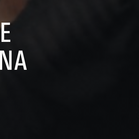
LE
ANA