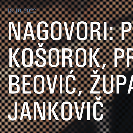
18. 10. 2022
NAGOVORI: P
KOŠOROK, PR
BEOVIĆ, ŽU
JANKOVIČ