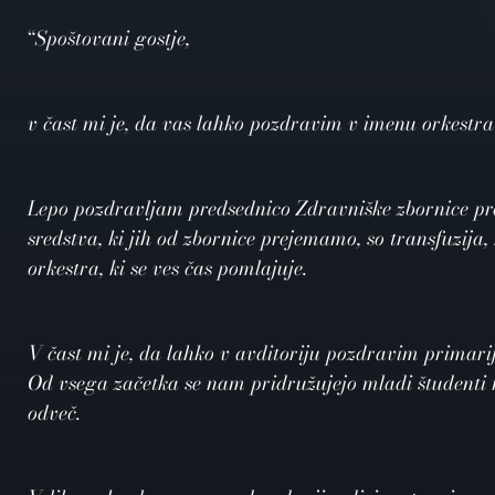
“
Spoštovani gostje,
v čast mi je, da vas lahko pozdravim v imenu orkestra
Lepo pozdravljam predsednico Zdravniške zbornice pro
sredstva, ki jih od zbornice prejemamo, so transfuzija,
orkestra, ki se ves čas pomlajuje.
V čast mi je, da lahko v avditoriju pozdravim primari
Od vsega začetka se nam pridružujejo mladi študenti m
odveč.