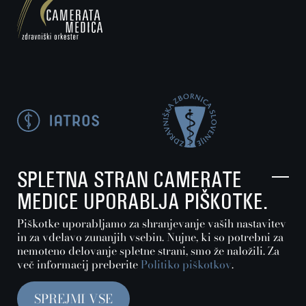
SPLETNA STRAN CAMERATE
MEDICE UPORABLJA PIŠKOTKE.
Piškotke uporabljamo za shranjevanje vaših nastavitev
in za vdelavo zunanjih vsebin. Nujne, ki so potrebni za
Nastavitve piškotkov
nemoteno delovanje spletne strani, smo že naložili. Za
več informacij preberite
Politiko piškotkov
.
Politika zasebnosti in piškotkov
SPREJMI VSE