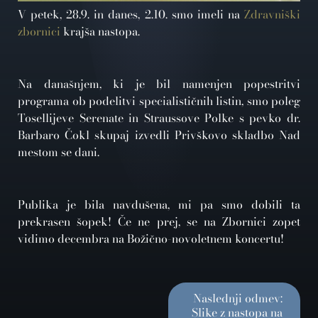
V petek, 28.9. in danes, 2.10. smo imeli na
Zdravniški
zbornici
krajša nastopa.
Na današnjem, ki je bil namenjen popestritvi
programa ob podelitvi specialističnih listin, smo poleg
Tosellijeve Serenate in Straussove Polke s pevko dr.
Barbaro Čokl skupaj izvedli Privškovo skladbo Nad
mestom se dani.
Publika je bila navdušena, mi pa smo dobili ta
prekrasen šopek! Če ne prej, se na Zbornici zopet
vidimo decembra na Božično-novoletnem koncertu!
Naslednji odmev:
Slike z nastopa na