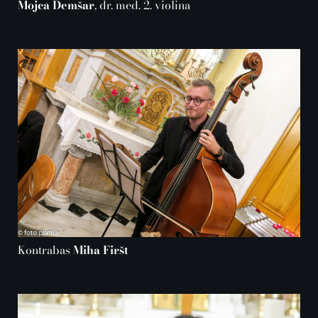
Mojca Demšar
, dr. med. 2. violina
Kontrabas
Miha Firšt