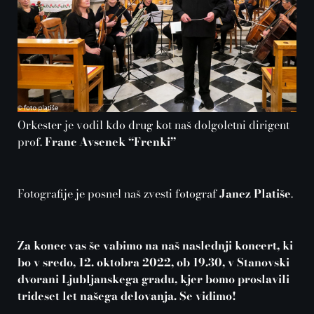
Orkester je vodil kdo drug kot naš dolgoletni dirigent
prof.
Franc Avsenek “Frenki”
Fotografije je posnel naš zvesti fotograf
Janez Platiše
.
Za konec vas še vabimo na naš naslednji koncert, ki
bo v sredo, 12. oktobra 2022, ob 19.30, v Stanovski
dvorani Ljubljanskega gradu, kjer bomo proslavili
trideset let našega delovanja. Se vidimo!