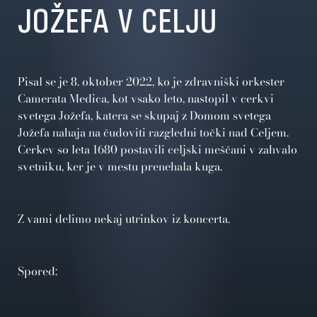
JOŽEFA V CELJU
Pisal se je 8. oktober 2022, ko je zdravniški orkester
Camerata Medica, kot vsako leto, nastopil v cerkvi
svetega Jožefa, katera se skupaj z Domom svetega
Jožefa nahaja na čudoviti razgledni točki nad Celjem.
Cerkev so leta 1680 postavili celjski meščani v zahvalo
svetniku, ker je v mestu prenehala kuga.
Z vami delimo nekaj utrinkov iz koncerta.
Spored: