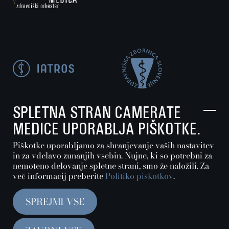
SPLETNA STRAN CAMERATE
MEDICE UPORABLJA PIŠKOTKE.
Piškotke uporabljamo za shranjevanje vaših nastavitev
in za vdelavo zunanjih vsebin. Nujne, ki so potrebni za
Nastavitve piškotkov
nemoteno delovanje spletne strani, smo že naložili. Za
več informacij preberite
Politiko piškotkov
.
Politika zasebnosti in piškotkov
SPREJMI VSE
Interno