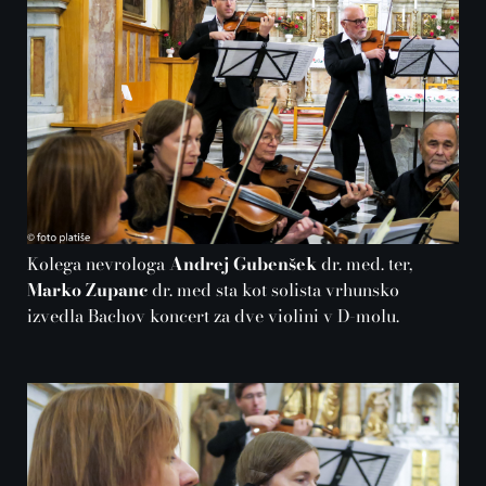
Kolega nevrologa
Andrej Gubenšek
dr. med. ter,
Marko Zupanc
dr. med sta kot solista vrhunsko
izvedla Bachov koncert za dve violini v D-molu.