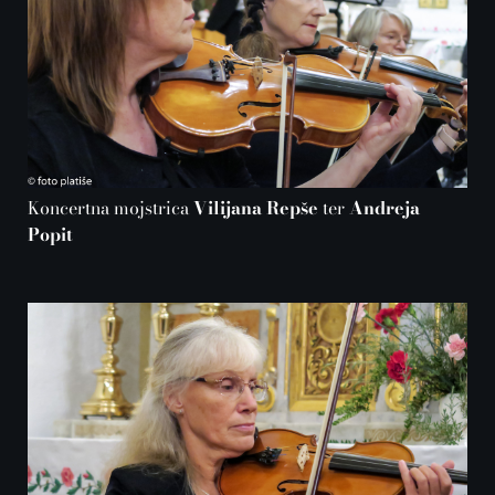
Koncertna mojstrica
Vilijana Repše
ter
Andreja
Popit