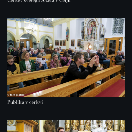
Cerkev svetega Jožefa v Celju
Publika v cerkvi