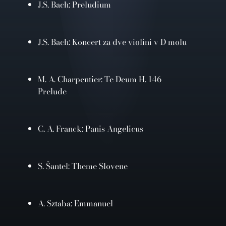
J.S. Bach: Preludium
J.S. Bach: Koncert za dve violini v D molu
M. A. Charpentier: Te Deum H. 146
Prelude
C. A. Franck: Panis Angelicus
S. Šantel: Theme Slovene
A. Sztaba: Emmanuel