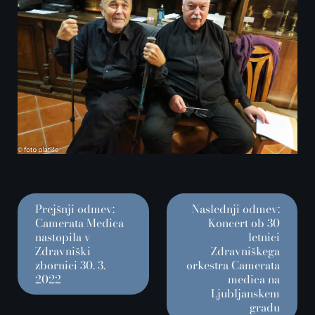
Prejšnji odmev:
Naslednji odmev:
Camerata Medica
Koncert ob 30
nastopila v
letnici
Zdravniški
Zdravniškega
zbornici 30. 3.
orkestra Camerata
2022
medica na
Ljubljanskem
gradu