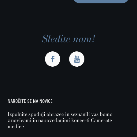
Sledite nam!
NAROČITE SE NA NOVICE
Izpolnite spodnji obrazec in seznanili vas bomo
z novicami in napovedanimi koncerti Camerate
medice