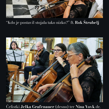
“Kdo je postavil stojala tako nizko?” ft.
Rok Štrubelj
Čelistki
Jelka Grafenauer
(desno) ter
Nina Vovk
dr.