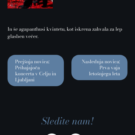
In še agapanthusi kvintetu, kot iskrena zahvala za lep
glasben večer.
Prejšnja novica:
Naslednja novica:
Prihajajoča
Prva vaja
koncerta v Celju in
letošnjega leta
Ljubljani
Sledite nam!