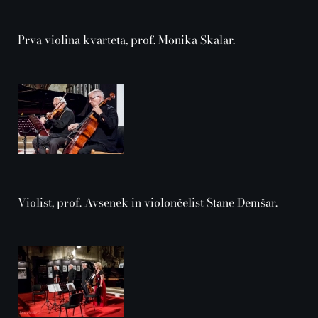
Prva violina kvarteta, prof. Monika Skalar.
Violist, prof. Avsenek in violončelist Stane Demšar.