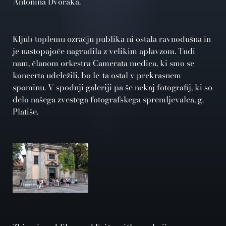
Antonina Dvoraka.
Kljub toplemu ozračju publika ni ostala ravnodušna in
je nastopajoče nagradila z velikim aplavzom. Tudi
nam, članom orkestra Camerata medica, ki smo se
koncerta udeležili, bo le-ta ostal v prekrasnem
spominu. V spodnji galeriji pa še nekaj fotografij, ki so
delo našega zvestega fotografskega spremljevalca, g.
Platiše.