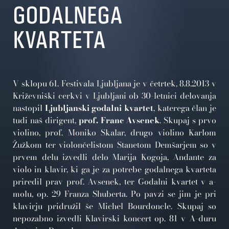
GODALNEGA
KVARTETA
V sklopu 61. Festivala Ljubljana je v četrtek, 8.8.2013 v
Križevniški cerkvi v Ljubljani ob 30-letnici delovanja
nastopil
Ljubljanski godalni kvartet
, katerega član je
tudi naš dirigent,
prof. Franc Avsenek
. Skupaj s prvo
violino, prof. Moniko Skalar, drugo violino Karlom
Žužkom ter violončelistom Stanetom Demšarjem so v
prvem delu izvedli delo Marija Kogoja, Andante za
violo in klavir, ki ga je za potrebe godalnega kvarteta
priredil prav prof. Avsenek, ter Godalni kvartet v a-
molu, op. 29 Franza Shuberta. Po pavzi se jim je pri
klavirju pridružil še Michel Bourdoncle. Skupaj so
nepozabno izvedli Klavirski koncert op. 81 v A-duru