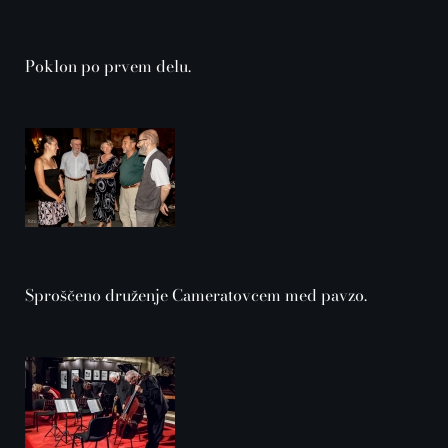
Poklon po prvem delu.
Sproščeno druženje Cameratovcem med pavzo.