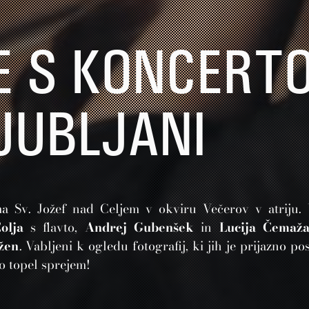
E S KONCERT
LJUBLJANI
oma Sv. Jožef nad Celjem v okviru Večerov v atriju.
olja
s flavto,
Andrej Gubenšek
in
Lucija Čemaža
žen
. Vabljeni k ogledu fotografij, ki jih je prijazno po
ko topel sprejem!