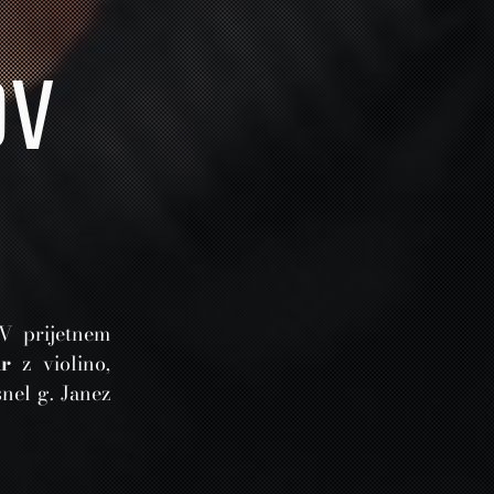
OV
 V prijetnem
r
z violino,
snel g. Janez