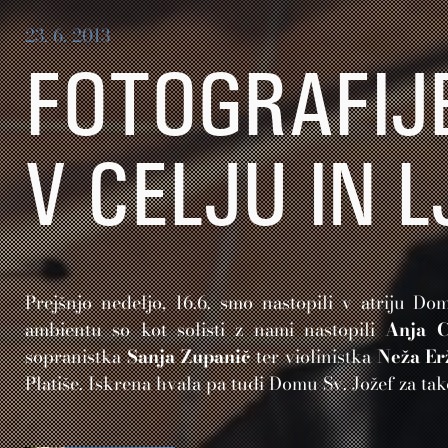
23. 6. 2013
FOTOGRAFIJ
V CELJU IN 
Prejšnjo nedeljo, 16.6. smo nastopili v atriju D
ambientu so kot solisti z nami nastopili
Anja C
sopranistka
Sanja Zupanič
ter violinistka
Neža Er
Platiše. Iskrena hvala pa tudi Domu Sv. Jožef za ta