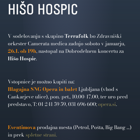
HIŠO HOSPIC
V sodelovanju s skupino
Terrafolk
bo Zdravniški
orkester Camerata medica zadnjo soboto v januarju,
26.1. ob 19h
, nastopal na Dobrodelnem koncertu za
Hišo Hospic
.
Vstopnice je možno kupiti na:
Blagajna SNG Opera in balet
Ljubljana (vhod s
Cankarjeve ulice), pon.-pet., 10.00-17.00, ter uro pred
predstavo, T: 01 241 59 59, 031 696 600;
opera.si
.
Eventimova
prodajna mesta (Petrol, Pošta, Big Bang …)
in prek
spletne strani.