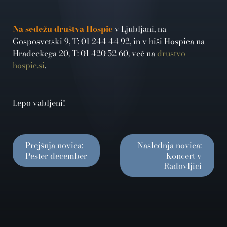
Na sedežu društva Hospic
v Ljubljani, na
Gosposvetski 9, T: 01 244 44 92, in v hiši Hospica na
Hradeckega 20, T: 01 420 52 60, več na
drustvo-
hospic.si
.
Lepo vabljeni!
Prejšnja novica:
Naslednja novica:
Pester december
Koncert v
Radovljici