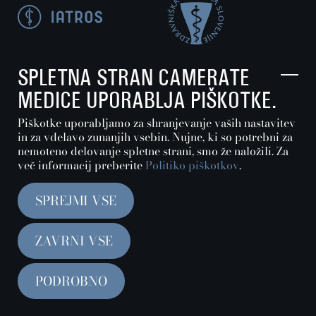
SPLETNA STRAN CAMERATE
MEDICE UPORABLJA PIŠKOTKE.
Piškotke uporabljamo za shranjevanje vaših nastavitev
in za vdelavo zunanjih vsebin. Nujne, ki so potrebni za
Nastavitve piškotkov
nemoteno delovanje spletne strani, smo že naložili. Za
več informacij preberite
Politiko piškotkov
.
Politika zasebnosti in piškotkov
SPREJMI VSE
Interno
ZAVRNI VSE
© 2026
Camerata medica
PODROBNO