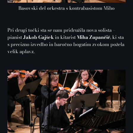
Basovski del orkestra s kontrabasistom Miho
Pri drugi točki sta se nam pridružila nova solista –
pianist
Jakob Gajšek
in kitarist
Miha Zupančič
, ki sta
s precizno izvedbo in baročno bogatim zvokom požela
velik aplavz.