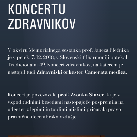
KONCERTU
ZDRAVNIKOV
V okviru Memorialnega sestanka prof. Janeza Plečnika
je v petek, 7. 12. 2018, v Slovenski filharmoniji potekal
Tradicionalni 49. Koncert zdravnikov, na katerem je
nastopil tudi
Zdravniški orkester Camerata medica.
Koncert je povezovala
prof. Zvonka Slavec
, ki je z
vzpodbudnimi besedami nastopajoče pospremila na
oder ter z lepimi in toplimi mislimi pričarala pravo
praznično decembrsko vzdušje.