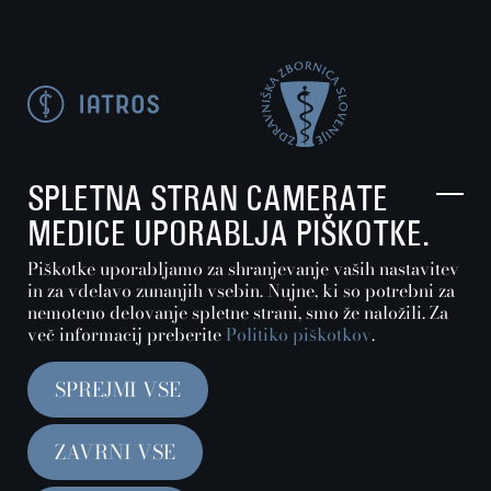
SPLETNA STRAN CAMERATE
MEDICE UPORABLJA PIŠKOTKE.
Piškotke uporabljamo za shranjevanje vaših nastavitev
in za vdelavo zunanjih vsebin. Nujne, ki so potrebni za
Nastavitve piškotkov
nemoteno delovanje spletne strani, smo že naložili. Za
več informacij preberite
Politiko piškotkov
.
Politika zasebnosti in piškotkov
SPREJMI VSE
Interno
ZAVRNI VSE
© 2026
Camerata medica