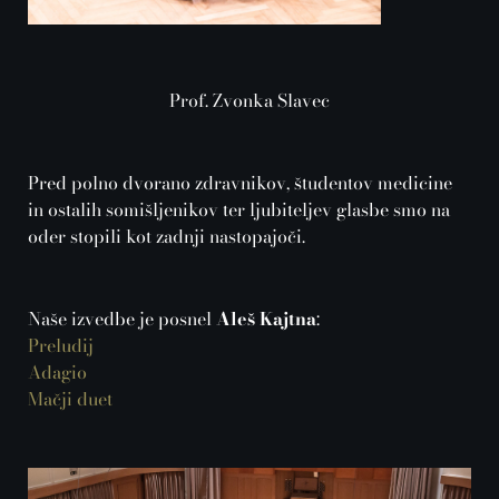
Prof. Zvonka Slavec
Pred polno dvorano zdravnikov, študentov medicine
in ostalih somišljenikov ter ljubiteljev glasbe smo na
oder stopili kot zadnji nastopajoči.
Naše izvedbe je posnel
Aleš Kajtna
:
Preludij
Adagio
Mačji duet