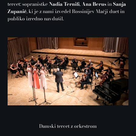
tercet: sopranistke
Nadia Ternifi
,
Ana Berus
in
Sanja
Zupanič
, ki je z nami izvedel Rossinijev Mačji duet in
publiko izredno navdušil.
Damski tercet z orkestrom