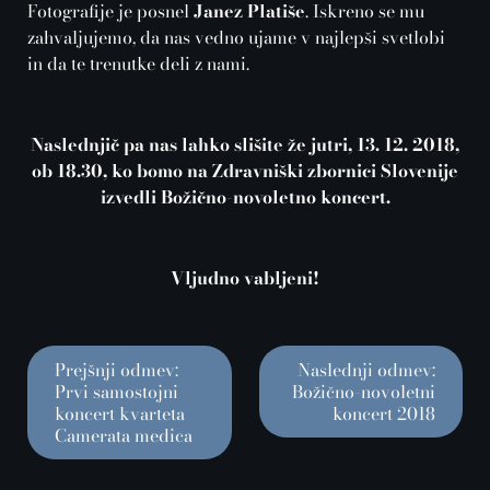
Fotografije je posnel
Janez Platiše
. Iskreno se mu
zahvaljujemo, da nas vedno ujame v najlepši svetlobi
in da te trenutke deli z nami.
Naslednjič pa nas lahko slišite že jutri, 13. 12. 2018,
ob 18.30, ko bomo na Zdravniški zbornici Slovenije
izvedli Božično-novoletno koncert.
Vljudno vabljeni!
Prejšnji odmev:
Naslednji odmev:
Prvi samostojni
Božično-novoletni
koncert kvarteta
koncert 2018
Camerata medica