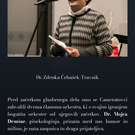
Dr. Zdenka Čebašek-Travnik
Pred začetkom glasbenega dela smo se Cameratovci
zahvalili dvema članoma orkestra, ki s svojim igranjem
bogatita orkester od njegovih začetkov.
Dr. Mojca
Demšar
, ginekologinja, prinaša med nas humor in
milino, je naša zaupnica in draga prijateljica.