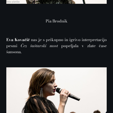
Pia Brodnik
Eva Kovačič
nas je s prikupno in igrivo interpretacijo
pesmi
Čez šuštarski most
popeljala v zlate čase
šansona.