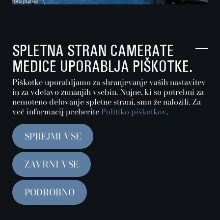
Dirigent je občinstvu skupaj z orkestrom voščil vesele
SPLETNA STRAN CAMERATE
praznike in srečno novo leto
MEDICE UPORABLJA PIŠKOTKE.
Piškotke uporabljamo za shranjevanje vaših nastavitev
in za vdelavo zunanjih vsebin. Nujne, ki so potrebni za
nemoteno delovanje spletne strani, smo že naložili. Za
več informacij preberite
Politiko piškotkov
.
SPREJMI VSE
ZAVRNI VSE
PODROBNO