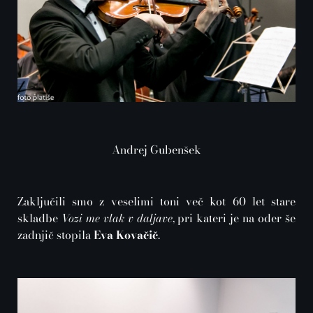
Andrej Gubenšek
Zaključili smo z veselimi toni več kot 60 let stare
skladbe
Vozi me vlak v daljave
, pri kateri je na oder še
zadnjič stopila
Eva Kovačič
.