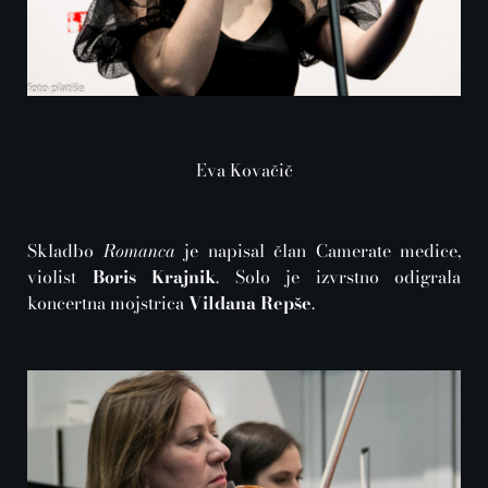
Eva Kovačič
Skladbo
Romanca
je napisal član Camerate medice,
violist
Boris Krajnik
. Solo je izvrstno odigrala
koncertna mojstrica
Vildana Repše
.