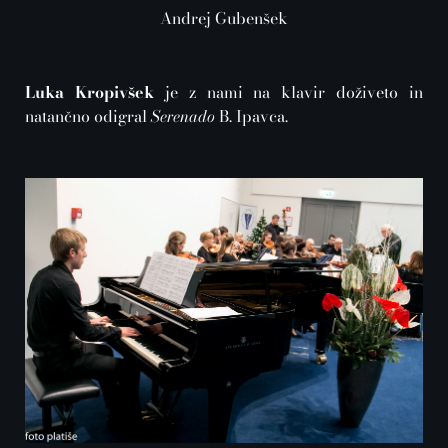
Andrej Gubenšek
Luka Kropivšek
je z nami na klavir doživeto in
natančno odigral
Serenado
B. Ipavca.