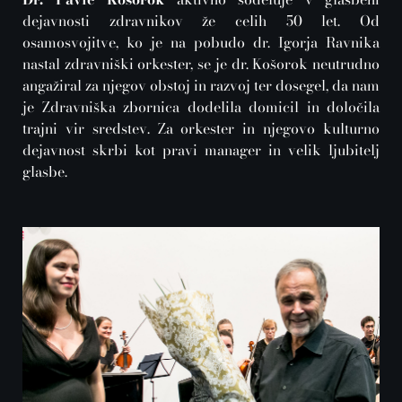
dejavnosti zdravnikov že celih 50 let. Od
osamosvojitve, ko je na pobudo dr. Igorja Ravnika
nastal zdravniški orkester, se je dr. Košorok neutrudno
angažiral za njegov obstoj in razvoj ter dosegel, da nam
je Zdravniška zbornica dodelila domicil in določila
trajni vir sredstev. Za orkester in njegovo kulturno
dejavnost skrbi kot pravi manager in velik ljubitelj
glasbe.