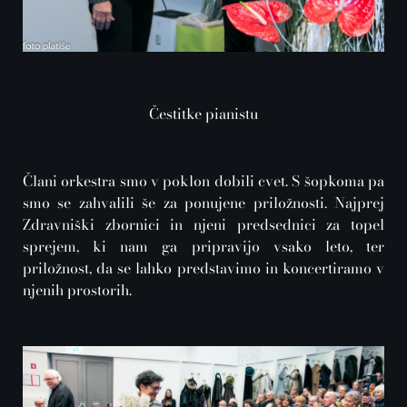
Čestitke pianistu
Člani orkestra smo v poklon dobili cvet. S šopkoma pa
smo se zahvalili še za ponujene priložnosti. Najprej
Zdravniški zbornici in njeni predsednici za topel
sprejem, ki nam ga pripravijo vsako leto, ter
priložnost, da se lahko predstavimo in koncertiramo v
njenih prostorih.