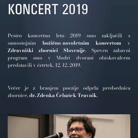
KONCERT 2019
Pestro koncertno leto 2019 smo zaključili s
samostojnim
božično-novoletnim koncertom
v
Zdravniški zbornici Slovenije
. Speven zabavni
program smo v Modri dvorani obiskovalcem
predstavili v četrtek, 12. 12. 2019.
Večer je z branjem poezije odprla predsednica
zbornice,
dr. Zdenka Čebašek-Travnik
.