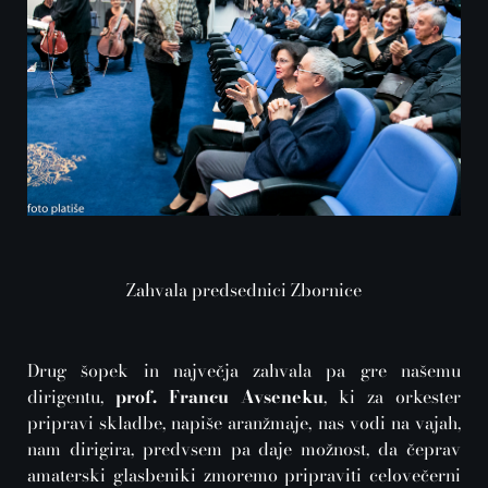
Zahvala predsednici Zbornice
Drug šopek in največja zahvala pa gre našemu
dirigentu,
prof. Francu Avseneku
, ki za orkester
pripravi skladbe, napiše aranžmaje, nas vodi na vajah,
nam dirigira, predvsem pa daje možnost, da čeprav
amaterski glasbeniki zmoremo pripraviti celovečerni