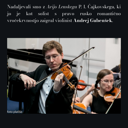
Nadaljevali smo z
Arijo Lenskega
P. I. Čajkovskega, ki
jo je kot solist s pravo rusko romantično
vročekrvnostjo zaigral violinist
Andrej Gubenšek
.