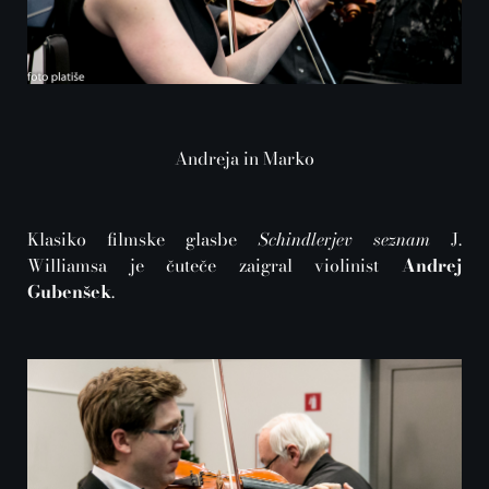
Andreja in Marko
Klasiko filmske glasbe
Schindlerjev seznam
J.
Williamsa je čuteče zaigral violinist
Andrej
Gubenšek
.